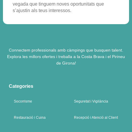
vegada que tinguem noves oportunitats que
s’ajustin als teus interessos.
Connectem professionals amb càmpings que busquen talent.
Explora les millors ofertes i treballa a la Costa Brava i el Pirineu
de Girona!
Categories
Socorrisme
Seguretat i Vigilància
Restauració i Cuina
Recepció i Atenció al Client